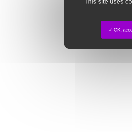
This site uses c
OK, accep