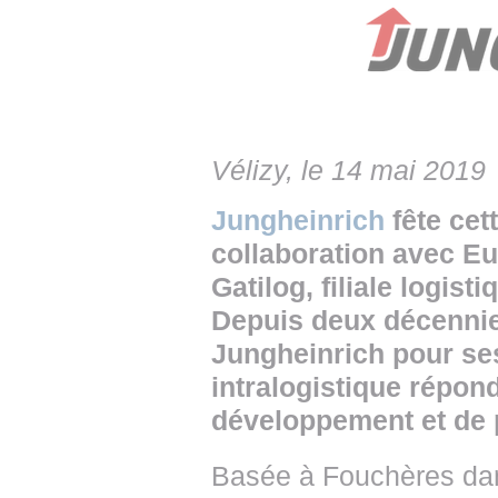
• NOMINATIONS
TOUTES LES INTERVIEWS
• INTRAL
• ÉVÈNEMENTS
👉 PRENDRE LA PAROLE
• PRESTA
WEBINAIRES
👉 PLANNING EDITORIAL
• RECRU
REVUE DE PRESSE
👉 INSCRI
Vélizy, le 14 mai 2019
NEWSLETTER
Jungheinrich
fête cet
collaboration avec Eu
👉 PUBLIER SES NEWS
Gatilog, filiale logist
Depuis deux décennies
Jungheinrich pour se
intralogistique répon
développement et de p
Basée à Fouchères dans