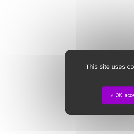
This site uses c
OK, accep