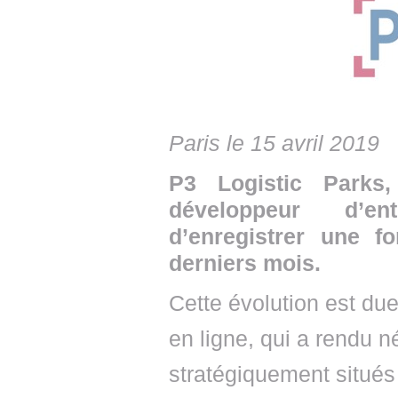
• NOMINATIONS
TOUTES LES INTERVIEWS
• INTRAL
• ÉVÈNEMENTS
👉 PRENDRE LA PAROLE
• PRESTA
WEBINAIRES
👉 PLANNING EDITORIAL
• RECRU
REVUE DE PRESSE
👉 INSCRI
Paris le 15 avril 2019
NEWSLETTER
P3 Logistic Parks
développeur d’ent
👉 PUBLIER SES NEWS
d’enregistrer une f
derniers mois.
Cette évolution est due
en ligne, qui a rendu n
stratégiquement situés