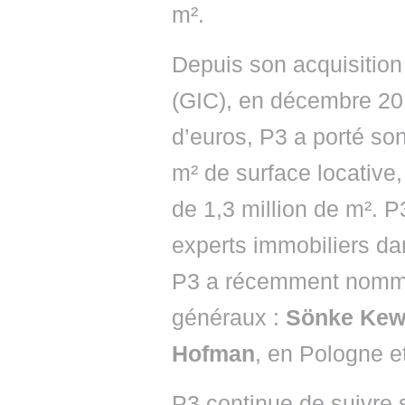
m².
Depuis son acquisition
(GIC), en décembre 201
d’euros, P3 a porté son
m² de surface locative
de 1,3 million de m². 
experts immobiliers d
P3 a récemment nommé
généraux :
Sönke Kew
Hofman
, en Pologne e
P3 continue de suivre s