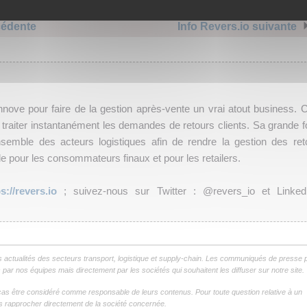
cédente
Info Revers.io suivante
nove pour faire de la gestion après-vente un vrai atout business. C
traiter instantanément les demandes de retours clients. Sa grande f
nsemble des acteurs logistiques afin de rendre la gestion des ret
e pour les consommateurs finaux et pour les retailers.
s://revers.io
; suivez-nous sur Twitter : @revers_io et Linked
s actualités des secteurs transport, logistique et supply-chain. Les communiqués de presse 
par nos équipes mais directement par les sociétés qui souhaitent les diffuser sur notre site.
as être considéré comme responsable de leurs contenus. Pour toute question relative à un
 rapprocher directement de la société concernée.