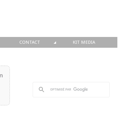
CONTACT
KIT MEDIA
KIT MEDIA
👉 INSCRIRE SA SOCIÉTÉ
in
👉 PUBLIER SES NEWS
👉 ANNONCER SUR FAQ
👉 PRENDRE LA PAROLE
👉 PROMOUVOIR SON WEBINAR