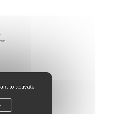
👉 PROMOUVOIR SON LIVRE BLANC
PLAN. EDITORIAL
e
rce.
tion
ant to activate
nses
e