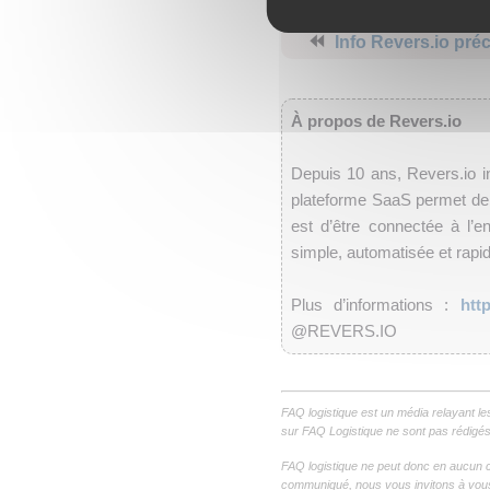
⏪
Info Revers.io pré
À propos de Revers.io
Depuis 10 ans, Revers.io in
plateforme SaaS permet de 
est d’être connectée à l’e
simple, automatisée et rapid
Plus d’informations :
http
@REVERS.IO
FAQ logistique est un média relayant le
sur FAQ Logistique ne sont pas rédigés 
FAQ logistique ne peut donc en aucun c
communiqué, nous vous invitons à vous