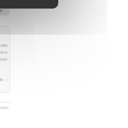
⏩
ette
orce
ours
In :
publiés