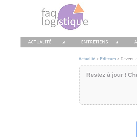
ACTUALITÉ
ENTRETIENS
TOUTES LES NEWS
LES DOSSIERS FAQ LOGIS
T
Actualité
>
Editeurs
>
Revers.i
• CONSEIL
• ENTREPÔT
•
Restez à jour ! Ch
• SOLUTIONS
• TRANSPORT
• EQUIPEMENTS
• WMS / TMS
•
• IMMOBILIER
• SUPPLY / CHAIN
• PRESTATION
LES PAROLES D'EXPERT
•