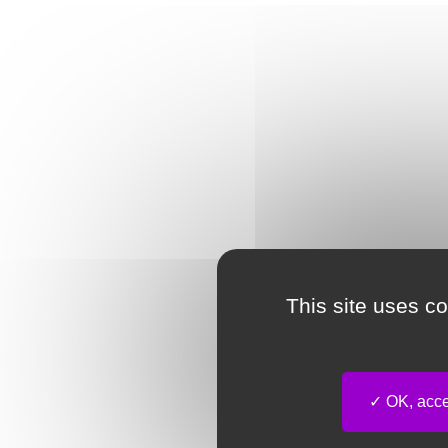
This site uses c
OK, accep