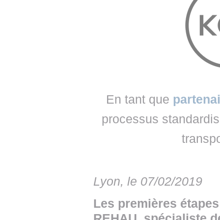
• NOMINATIONS
TOUTES LES INTERVIEWS
• INTRAL
• ÉVÈNEMENTS
👉 PRENDRE LA PAROLE
• PRESTA
WEBINAIRES
👉 PLANNING EDITORIAL
• RECRU
REVUE DE PRESSE
👉 INSCRI
NEWSLETTER
En tant que
partena
👉 PUBLIER SES NEWS
processus standardis
transp
Lyon, le 07/02/2019
Les premières étapes 
REHAU, spécialiste de