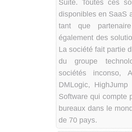
Suite. Toutes ces so
disponibles en SaaS a
tant que partenair
également des solu
La société fait partie
du groupe technolo
sociétés inconso, A
DMLogic, HighJump e
Software qui compte p
bureaux dans le monde
de 70 pays.