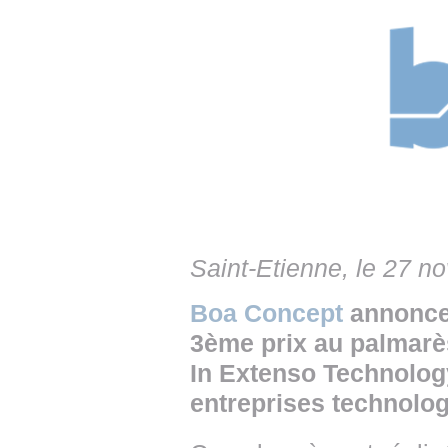
• NOMINATIONS
TOUTES LES INTERVIEWS
• INTRAL
• ÉVÈNEMENTS
👉 PRENDRE LA PAROLE
• PRESTA
WEBINAIRES
👉 PLANNING EDITORIAL
• RECRU
REVUE DE PRESSE
👉 INSCRI
NEWSLETTER
👉 PUBLIER SES NEWS
Saint-Etienne, le 27 
Boa Concept
annonce 
3ème prix au palmar
In Extenso Technolog
entreprises technolog