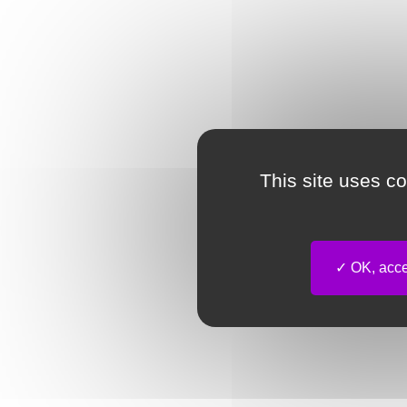
This site uses c
OK, accep