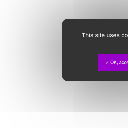
This site uses c
OK, accep