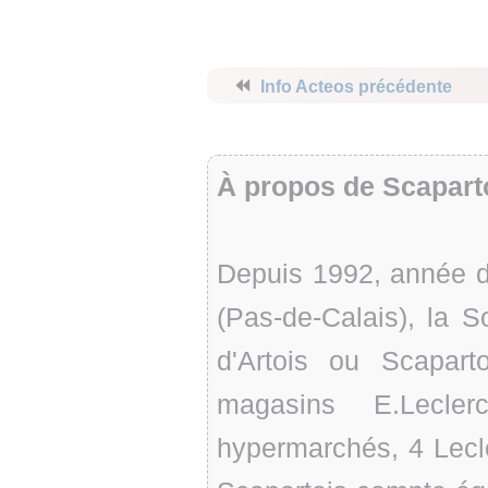
⏪
Info Acteos précédente
À propos de Scapart
Depuis 1992, année de
(Pas-de-Calais), la S
d'Artois ou Scapart
magasins E.Lecle
hypermarchés, 4 Lecle