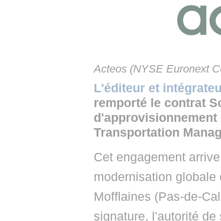
• NOMINATIONS
TOUTES LES INTERVIEWS
• INTRAL
• ÉVÈNEMENTS
👉 PRENDRE LA PAROLE
• PRESTA
WEBINAIRES
👉 PLANNING EDITORIAL
• RECRU
Acteos (NYSE Euronext Co
REVUE DE PRESSE
👉 INSCRI
L'éditeur et intégrate
NEWSLETTER
remporté le contrat S
d'approvisionnement d'
👉 PUBLIER SES NEWS
Transportation Mana
Cet engagement arrive
modernisation globale d
Mofflaines (Pas-de-Cala
signature, l'autorité d