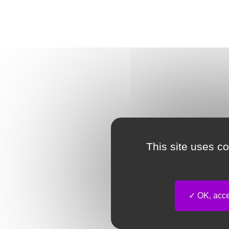
This site uses c
OK, accep