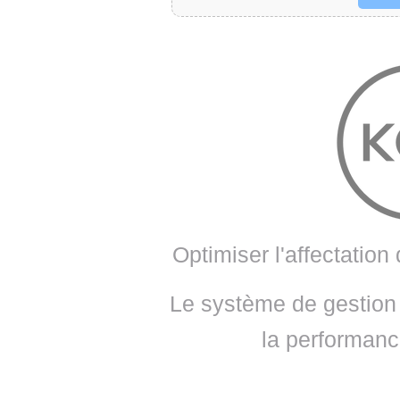
• NOMINATIONS
TOUTES LES INTERVIEWS
• INTRAL
• ÉVÈNEMENTS
👉 PRENDRE LA PAROLE
• PRESTA
WEBINAIRES
👉 PLANNING EDITORIAL
• RECRU
REVUE DE PRESSE
👉 INSCRI
NEWSLETTER
👉 PUBLIER SES NEWS
Optimiser l'affectati
Le système de gestion
la performanc