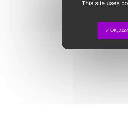
This site uses c
OK, accep