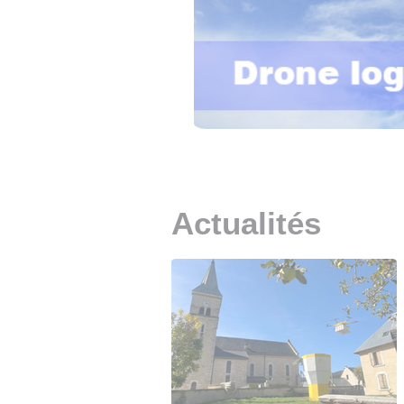
• NOMINATIONS
TOUTES LES INTERVIEWS
• INTRAL
• ÉVÈNEMENTS
👉 PRENDRE LA PAROLE
• PRESTA
WEBINAIRES
👉 PLANNING EDITORIAL
• RECRU
REVUE DE PRESSE
👉 INSCRI
NEWSLETTER
👉 PUBLIER SES NEWS
Actualités