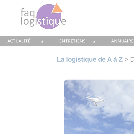
ACTUALITÉ
ENTRETIENS
ANNUAIRE
TOUTES LES NEWS
LES DOSSIERS FAQ LOGISTIQUE
TOUS LES 
La logistique de A à Z
> D
• CONSEIL
• ENTREPÔT
• CONSEI
• SOLUTIONS
• TRANSPORT
• SOLUTI
• EQUIPEMENTS
• WMS / TMS
• INTEGR
• IMMOBILIER
• SUPPLY / CHAIN
• FORMA
• PRESTATION
LES PAROLES D'EXPERT
• IMMOBI