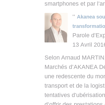
smartphones et par l'a
‘‘
Akanea souha
transformatio
Parole d'Exp
13 Avril 201
Selon Arnaud MARTIN,
Marchés d’AKANEA Dév
une redescente du mond
transport et de la logi
tentatives d'ubérisatio
d’offrir des prestations