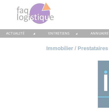
ACTUALITÉ
ENTRETIENS
ANNUAIRE
TOUTES LES NEWS
LES DOSSIERS FAQ LOGISTIQUE
TOUS LES 
Immobilier
/
Prestataires
• CONSEIL
• ENTREPÔT
• CONSEI
• SOLUTIONS
• TRANSPORT
• SOLUTI
• EQUIPEMENTS
• WMS / TMS
• INTEGR
• IMMOBILIER
• SUPPLY / CHAIN
• FORMA
• PRESTATION
LES PAROLES D'EXPERT
• IMMOBI