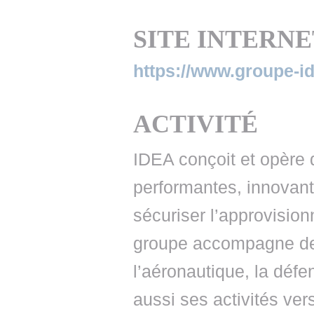
• NOMINATIONS
TOUTES LES INTERVIEWS
• INTRAL
SITE INTERNE
• ÉVÈNEMENTS
👉 PRENDRE LA PAROLE
• PRESTA
https://www.groupe-i
WEBINAIRES
👉 PLANNING EDITORIAL
• RECRU
REVUE DE PRESSE
👉 INSCRI
ACTIVITÉ
NEWSLETTER
IDEA conçoit et opère 
👉 PUBLIER SES NEWS
performantes, innovan
sécuriser l’approvisio
groupe accompagne des
l’aéronautique, la défen
aussi ses activités vers