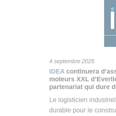
• NOMINATIONS
TOUTES LES INTERVIEWS
• INTRAL
• ÉVÈNEMENTS
👉 PRENDRE LA PAROLE
• PRESTA
WEBINAIRES
👉 PLANNING EDITORIAL
• RECRU
REVUE DE PRESSE
👉 INSCRI
NEWSLETTER
4 septembre 2025
👉 PUBLIER SES NEWS
IDEA
continuera d’ass
moteurs XXL d’Everll
partenariat qui dure 
Le logisticien industri
durable pour le constru