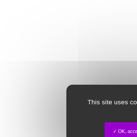
This site uses c
OK, accep