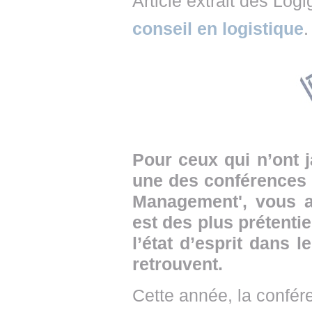
Article extrait des Log
• NOMINATIONS
TOUTES LES INTERVIEWS
• INTRAL
conseil en logistique
.
• ÉVÈNEMENTS
👉 PRENDRE LA PAROLE
• PRESTA
WEBINAIRES
👉 PLANNING EDITORIAL
• RECRU
REVUE DE PRESSE
👉 INSCRI
NEWSLETTER
Pour ceux qui n’ont j
👉 PUBLIER SES NEWS
une des conférences a
Management', vous a
est des plus prétentieu
l’état d’esprit dans l
retrouvent.
Cette année, la confér