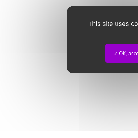
This site uses c
OK, accep