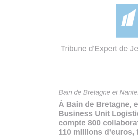
• NOMINATIONS
TOUTES LES INTERVIEWS
• INTRAL
• ÉVÈNEMENTS
👉 PRENDRE LA PAROLE
• PRESTA
WEBINAIRES
👉 PLANNING EDITORIAL
• RECRU
REVUE DE PRESSE
👉 INSCRI
Tribune d'Expert de J
NEWSLETTER
👉 PUBLIER SES NEWS
Bain de Bretagne et Nanter
À Bain de Bretagne, e
Business Unit Logis
compte 800 collaborat
110 millions d’euros,