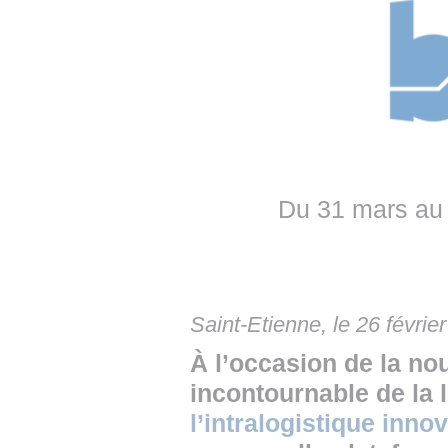
• NOMINATIONS
TOUTES LES INTERVIEWS
• INTRAL
• ÉVÈNEMENTS
👉 PRENDRE LA PAROLE
• PRESTA
WEBINAIRES
👉 PLANNING EDITORIAL
• RECRU
REVUE DE PRESSE
👉 INSCRI
NEWSLETTER
Du 31 mars au 2
👉 PUBLIER SES NEWS
Saint-Etienne, le 26 févrie
À l’occasion de la no
incontournable de la 
l’intralogistique inno