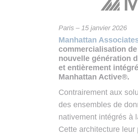
• NOMINATIONS
TOUTES LES INTERVIEWS
• INTRAL
• ÉVÈNEMENTS
👉 PRENDRE LA PAROLE
• PRESTA
Paris – 15 janvier 2026
WEBINAIRES
👉 PLANNING EDITORIAL
• RECRU
Manhattan Associat
REVUE DE PRESSE
👉 INSCRI
commercialisation de
nouvelle génération d’
NEWSLETTER
et entièrement intégr
👉 PUBLIER SES NEWS
Manhattan Active®.
Contrairement aux solu
des ensembles de donn
nativement intégrés à 
Cette architecture leur