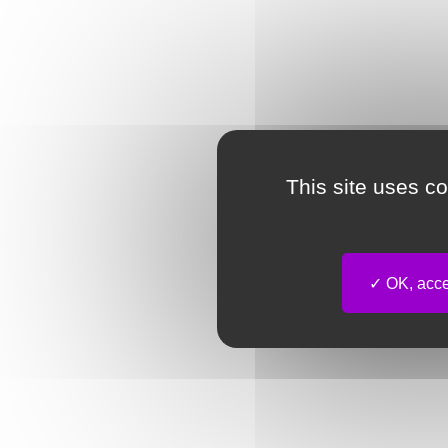
This site uses c
OK, accep