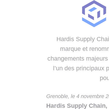
• NOMINATIONS
TOUTES LES INTERVIEWS
• INTRAL
• ÉVÈNEMENTS
👉 PRENDRE LA PAROLE
• PRESTA
WEBINAIRES
👉 PLANNING EDITORIAL
• RECRU
REVUE DE PRESSE
👉 INSCRI
Hardis Supply Chai
NEWSLETTER
marque et renomme
👉 PUBLIER SES NEWS
changements majeurs 
l’un des principaux 
pou
Grenoble, le 4 novembre 
Hardis Supply Chain, 