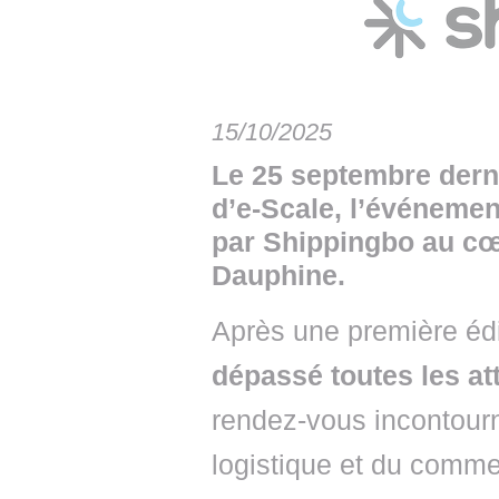
• NOMINATIONS
TOUTES LES INTERVIEWS
• INTRAL
• ÉVÈNEMENTS
👉 PRENDRE LA PAROLE
• PRESTA
WEBINAIRES
👉 PLANNING EDITORIAL
• RECRU
15/10/2025
REVUE DE PRESSE
👉 INSCRI
Le 25 septembre derni
d’e-Scale, l’événeme
NEWSLETTER
par Shippingbo au cœ
👉 PUBLIER SES NEWS
Dauphine.
Après une première éd
dépassé toutes les at
rendez-vous incontourn
logistique et du comme