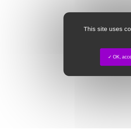
This site uses c
OK, accep