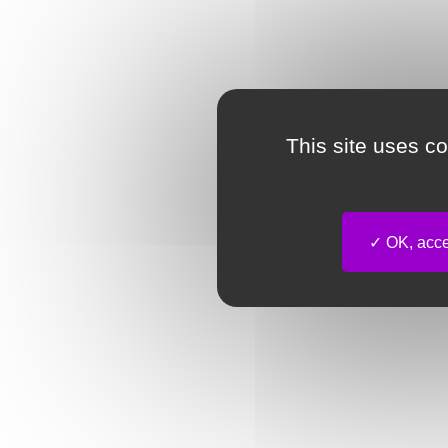
This site uses c
OK, accep