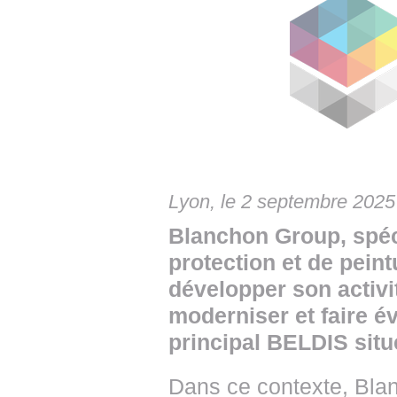
• NOMINATIONS
TOUTES LES INTERVIEWS
• INTRAL
• ÉVÈNEMENTS
👉 PRENDRE LA PAROLE
• PRESTA
WEBINAIRES
👉 PLANNING EDITORIAL
• RECRU
REVUE DE PRESSE
👉 INSCRI
NEWSLETTER
Lyon, le 2 septembre 2025
👉 PUBLIER SES NEWS
Blanchon Group, spéci
protection et de pein
développer son activit
moderniser et faire év
principal BELDIS situ
Dans ce contexte, Blanc