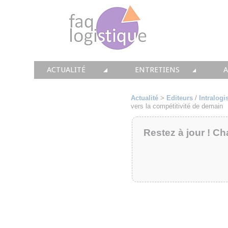
ACTUALITÉ
ENTRETIENS
TOUTES LES NEWS
LES DOSSIERS FAQ LOGIS
T
Actualité
>
Editeurs
/
Intralogi
vers la compétitivité de demain
• CONSEIL
• ENTREPÔT
•
Restez à jour ! Ch
• SOLUTIONS
• TRANSPORT
• EQUIPEMENTS
• WMS / TMS
•
• IMMOBILIER
• SUPPLY / CHAIN
• PRESTATION
LES PAROLES D'EXPERT
•