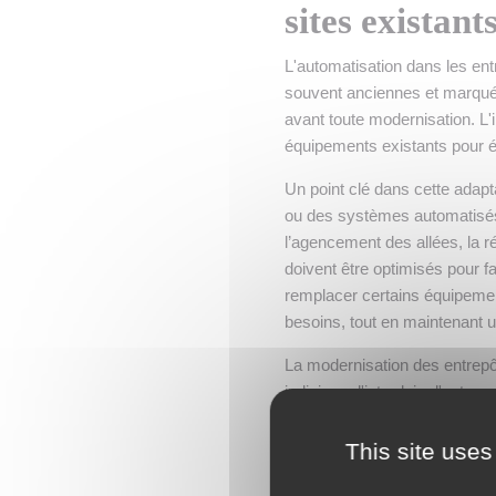
sites existant
L'automatisation dans les en
souvent anciennes et marquée
avant toute modernisation. L'i
équipements existants pour év
Un point clé dans cette adaptat
ou des systèmes automatisés ;
l’agencement des allées, la r
doivent être optimisés pour fa
remplacer certains équipement
besoins, tout en maintenant u
La modernisation des entrep
judicieux d'introduire l'auto
réception ou la préparation 
permet de maîtriser les coûts
This site uses
déploiement graduel facilite 