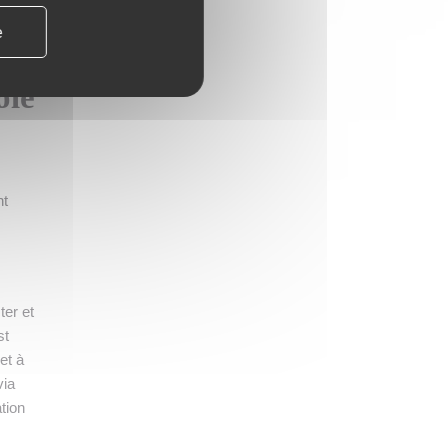
e
ôle
nt
ter et
st
et à
via
tion