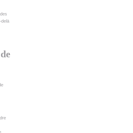
 des
-delà
 de
de
ndre
e