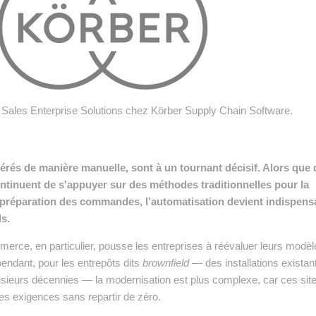
 INTRALOGISTIQUE
 PRESTATION LOGISTIQUE
• RECRUTEMENT
 INSCRIRE SA SOCIÉTÉ
 Sales Enterprise Solutions chez Körber Supply Chain Software.
érés de manière manuelle, sont à un tournant décisif. Alors que 
tinuent de s'appuyer sur des méthodes traditionnelles pour la
la préparation des commandes, l’automatisation devient indispens
ls.
erce, en particulier, pousse les entreprises à réévaluer leurs modèl
endant, pour les entrepôts dits
brownfield
— des installations existan
lusieurs décennies — la modernisation est plus complexe, car ces sit
es exigences sans repartir de zéro.