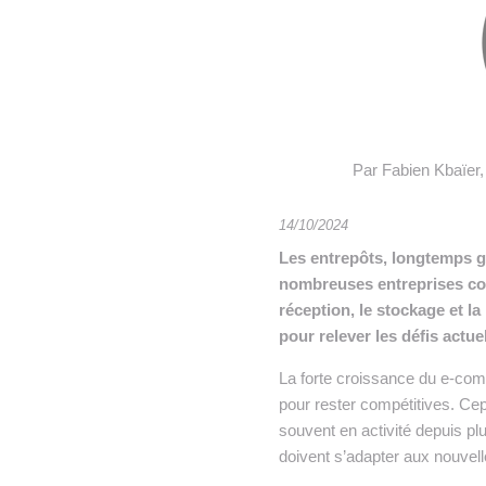
• NOMINATIONS
TOUTES LES INTERVIEWS
•
• ÉVÈNEMENTS
👉 PRENDRE LA PAROLE
•
WEBINAIRES
👉 PLANNING EDITORIAL
REVUE DE PRESSE

Par Fabien Kbaïer,
NEWSLETTER
14/10/2024
👉 PUBLIER SES NEWS
Les entrepôts, longtemps g
nombreuses entreprises con
réception, le stockage et 
pour relever les défis actue
La forte croissance du e-comm
pour rester compétitives. Cep
souvent en activité depuis p
doivent s’adapter aux nouvell