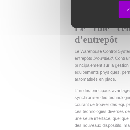
à l’utilisation des nouvelles t
Le rôle cen
d’entrepôt
Le Warehouse Control System 
entrepôts
brownfield
. Contra
principalement sur la gestion
équipements physiques, perme
automatisés en place.
L’un des principaux avantage
synchroniser des technologie
courant de trouver des équi
ces technologies diverses de 
une seule interface, quel que 
des nouveaux dispositifs, ma