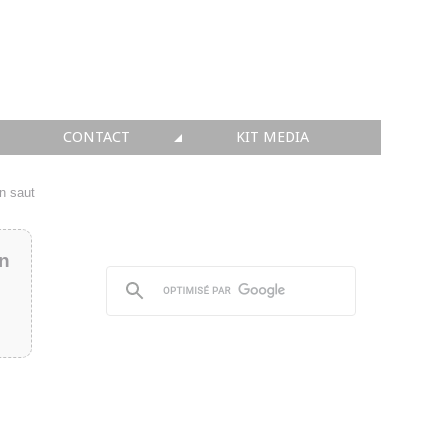
CONTACT
KIT MEDIA
KIT MEDIA
un saut
👉 INSCRIRE SA SOCIÉTÉ
in
👉 PUBLIER SES NEWS
👉 ANNONCER SUR FAQ
👉 PRENDRE LA PAROLE
👉 PROMOUVOIR SON WEBINAR