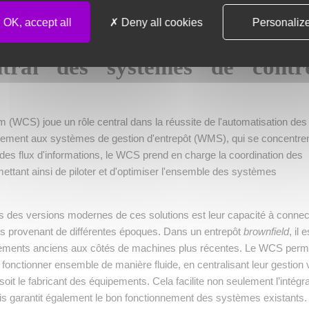
echnologies.
OK, accept all
Deny all cookies
Personaliz
tral des systèmes de contr
(WCS) joue un rôle central dans la réussite de l'automatisation des
irement aux systèmes de gestion d'entrepôt (WMS), qui se concentre
 des flux d'informations, le WCS prend en charge la coordination des
ttant ainsi de piloter et d'optimiser l'ensemble des systèmes
s des versions modernes de ces solutions est leur capacité à connec
s provenant de différentes époques. Dans un entrepôt
brownfield
, il e
pements anciens aux côtés de machines plus récentes. Le WCS perm
fonctionner ensemble de manière fluide, en centralisant leur gestion 
soit le fabricant des équipements. Cela facilite non seulement l’intégra
is garantit également le bon fonctionnement des systèmes existants.