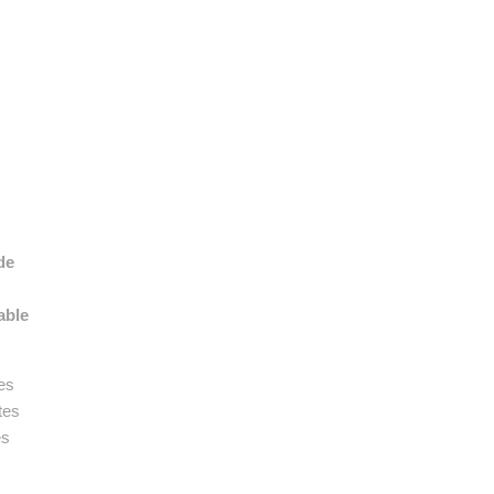
👉 PROMOUVOIR SON LIVRE BLANC
PLAN. EDITORIAL
de
able
es
tes
es