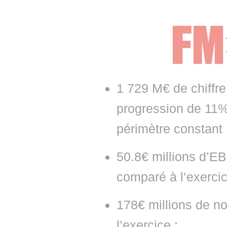
• NOMINATIONS
TOUTES LES INTERVIEWS
• INTRAL
• ÉVÈNEMENTS
👉 PRENDRE LA PAROLE
• PRESTA
WEBINAIRES
👉 PLANNING EDITORIAL
• RECRU
REVUE DE PRESSE
👉 INSCRI
1 729 M€ de chiffre
NEWSLETTER
progression de 11
👉 PUBLIER SES NEWS
périmètre constant 
50.8€ millions d’E
comparé à l’exercic
178€ millions de n
l’exercice ;