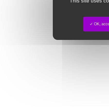
This site uses c
OK, accep