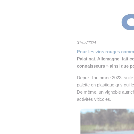
• NOMINATIONS
TOUTES LES INTERVIEWS
•
• ÉVÈNEMENTS
👉 PRENDRE LA PAROLE
•
WEBINAIRES
👉 PLANNING EDITORIAL
REVUE DE PRESSE

31/05/2024
Pour les vins rouges comm
NEWSLETTER
Palatinat, Allemagne, fait 
connaisseurs » ainsi que p
👉 PUBLIER SES NEWS
Depuis l'automne 2023, suite à
palette en plastique gris qui 
De même, un vignoble autrichi
activités viticoles.