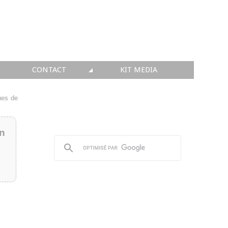
CONTACT
KIT MEDIA
KIT MEDIA
ues de
👉 INSCRIRE SA SOCIÉTÉ
in
👉 PUBLIER SES NEWS
👉 ANNONCER SUR FAQ
👉 PRENDRE LA PAROLE
👉 PROMOUVOIR SON WEBINAR