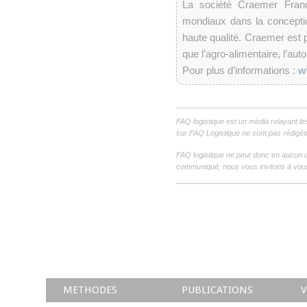
La société Craemer Fran
mondiaux dans la conception
haute qualité. Craemer est 
que l’agro-alimentaire, l’au
Pour plus d’informations :
w
FAQ logistique est un média relayant le
sur FAQ Logistique ne sont pas rédigés 
FAQ logistique ne peut donc en aucun c
communiqué, nous vous invitons à vous
METHODES
PUBLICATIONS
V