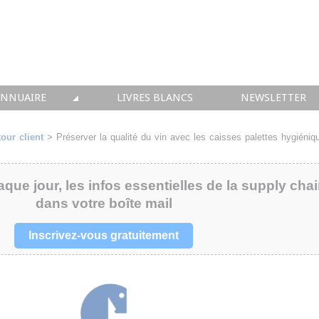
ANNUAIRE
LIVRES BLANCS
NEWSLETTER
TIQUE
OUS LES ACTEURS
our client
>
Préserver la qualité du vin avec les caisses palettes hygiéniq
 CONSEIL
aque jour, les infos essentielles de la supply cha
• SOLUTIONS
dans votre boîte mail
 INTEGRATION
Inscrivez-vous gratuitement
• FORMATION
 IMMOBILIER