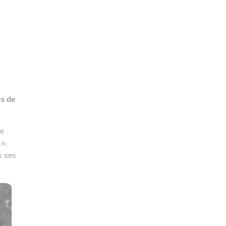
👉 PROMOUVOIR SON LIVRE BLANC
PLAN. EDITORIAL
ns de
se
 ».
s ses