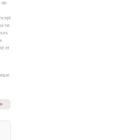
d de
oncept
ui ne
eurs
ux
té et
nique
⏩