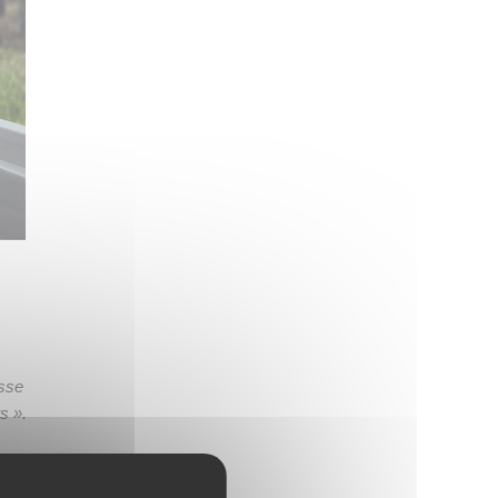
isse
s ».