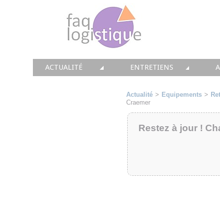
ACTUALITÉ
ENTRETIENS
TOUTES LES NEWS
LES DOSSIERS FAQ LOGIS
T
Actualité
>
Equipements
>
Ret
Craemer
• CONSEIL
• ENTREPÔT
•
Restez à jour ! Ch
• SOLUTIONS
• TRANSPORT
• EQUIPEMENTS
• WMS / TMS
•
• IMMOBILIER
• SUPPLY / CHAIN
• PRESTATION
LES PAROLES D'EXPERT
•