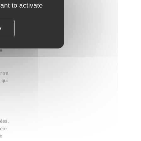
ant to activate
is à
e
de
ur sa
 qui
rées,
fère
on