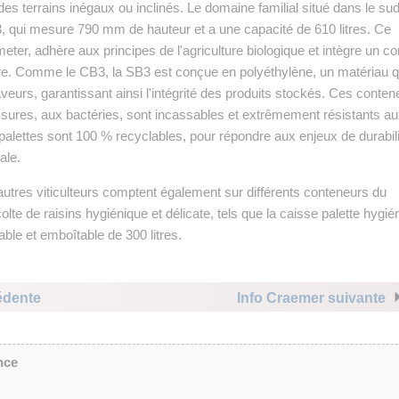
des terrains inégaux ou inclinés. Le domaine familial situé dans le su
B3, qui mesure 790 mm de hauteur et a une capacité de 610 litres. Ce
eter, adhère aux principes de l'agriculture biologique et intègre un c
re. Comme le CB3, la SB3 est conçue en polyéthylène, un matériau q
aveurs, garantissant ainsi l'intégrité des produits stockés. Ces conten
ssures, aux bactéries, sont incassables et extrêmement résistants a
alettes sont 100 % recyclables, pour répondre aux enjeux de durabili
ale.
d'autres viticulteurs comptent également sur différents conteneurs du
te de raisins hygiénique et délicate, tels que la caisse palette hygié
ble et emboîtable de 300 litres.
édente
Info Craemer suivante
nce