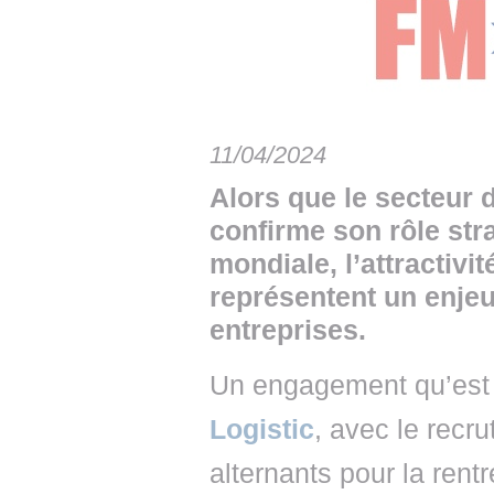
• NOMINATIONS
TOUTES LES INTERVIEWS
• INTRAL
• ÉVÈNEMENTS
👉 PRENDRE LA PAROLE
• PRESTA
WEBINAIRES
👉 PLANNING EDITORIAL
• RECRU
11/04/2024
REVUE DE PRESSE
👉 INSCRI
Alors que le secteur d
NEWSLETTER
confirme son rôle str
mondiale, l’attractivi
👉 PUBLIER SES NEWS
représentent un enje
entreprises.
Un engagement qu’est 
Logistic
, avec le recr
alternants pour la rentr