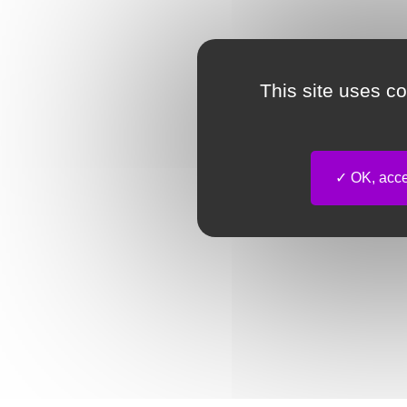
This site uses c
OK, accep