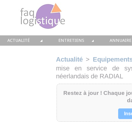
ACTUALITÉ
ENTRETIENS
ANNUAIRE
TOUTES LES NEWS
LES DOSSIERS FAQ LOGISTIQUE
TOUS LES 
Actualité
>
Equipement
• CONSEIL
• ENTREPÔT
• CONSEI
mise en service de sy
néerlandais de RADIAL
• SOLUTIONS
• TRANSPORT
• SOLUTI
Restez à jour ! Chaque jou
• EQUIPEMENTS
• WMS / TMS
• INTEGR
d
• IMMOBILIER
• SUPPLY / CHAIN
• FORMA
Ins
• PRESTATION
LES PAROLES D'EXPERT
• IMMOBI