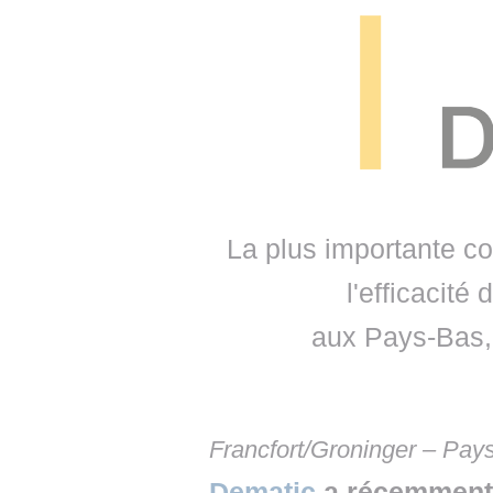
• NOMINATIONS
TOUTES LES INTERVIEWS
• INTRAL
• ÉVÈNEMENTS
👉 PRENDRE LA PAROLE
• PRESTA
WEBINAIRES
👉 PLANNING EDITORIAL
• RECRU
REVUE DE PRESSE
👉 INSCRI
NEWSLETTER
La plus importante 
👉 PUBLIER SES NEWS
l'efficacité
aux Pays-Bas, 
Francfort/Groninger – Pa
Dematic
a récemment 