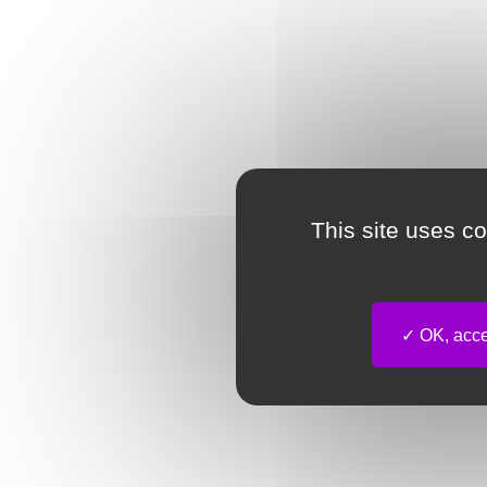
This site uses c
OK, accep