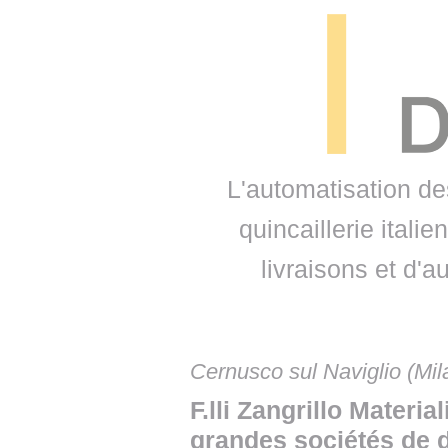
• NOMINATIONS
TOUTES LES INTERVIEWS
• INTRAL
• ÉVÈNEMENTS
👉 PRENDRE LA PAROLE
• PRESTA
WEBINAIRES
👉 PLANNING EDITORIAL
• RECRU
REVUE DE PRESSE
👉 INSCRI
L'automatisation de
NEWSLETTER
quincaillerie itali
👉 PUBLIER SES NEWS
livraisons et d'
Cernusco sul Naviglio (Mila
F.lli Zangrillo Materia
grandes sociétés de d