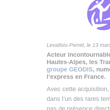
• NOMINATIONS
TOUTES LES INTERVIEWS
• INTRAL
• ÉVÈNEMENTS
👉 PRENDRE LA PAROLE
• PRESTA
WEBINAIRES
👉 PLANNING EDITORIAL
• RECRU
REVUE DE PRESSE
👉 INSCRI
Levallois-Perret, le 13 mar
NEWSLETTER
Acteur incontournable
👉 PUBLIER SES NEWS
Hautes-Alpes, les Tr
groupe GEODIS
, num
l’express en France.
Avec cette acquisition
dans l’un des rares terr
pas de présence direct