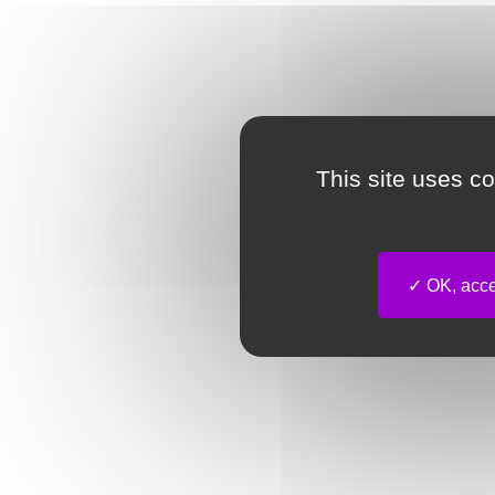
This site uses c
OK, accep