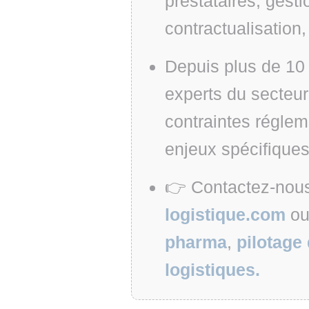
prestataires, gesti
• NOMINATIONS
TOUTES LES INTERVIEWS
• INTRAL
contractualisatio
• ÉVÈNEMENTS
👉 PRENDRE LA PAROLE
• PRESTA
Depuis plus de 10 
WEBINAIRES
👉 PLANNING EDITORIAL
• RECRU
experts du secteur
REVUE DE PRESSE
👉 INSCRI
contraintes réglem
NEWSLETTER
enjeux spécifiques
👉 PUBLIER SES NEWS
👉 Contactez-nous
logistique.com
ou
pharma
,
pilotage 
logistiques.