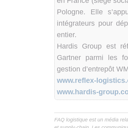
en France (siège soci
Pologne. Elle s’app
intégrateurs pour dé
entier.
Hardis Group est réf
Gartner parmi les fo
gestion d’entrepôt W
www.reflex-logistics
www.hardis-group.c
FAQ logistique est un média relay
et supply-chain. Les communiqu