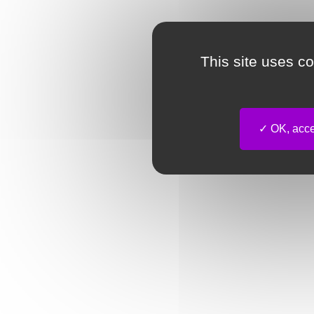
This site uses c
OK, accep