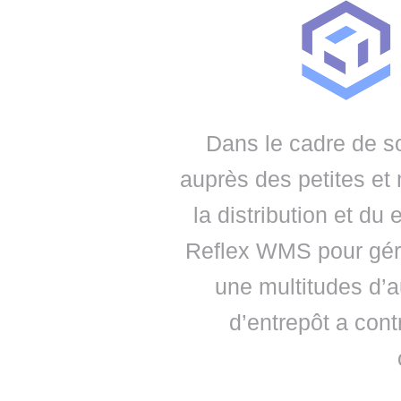
• NOMINATIONS
TOUTES LES INTERVIEWS
• INTRAL
• ÉVÈNEMENTS
👉 PRENDRE LA PAROLE
• PRESTA
WEBINAIRES
👉 PLANNING EDITORIAL
• RECRU
REVUE DE PRESSE
👉 INSCRI
Dans le cadre de so
NEWSLETTER
auprès des petites et
👉 PUBLIER SES NEWS
la distribution et d
Reflex WMS pour gér
une multitudes d’au
d’entrepôt a contr