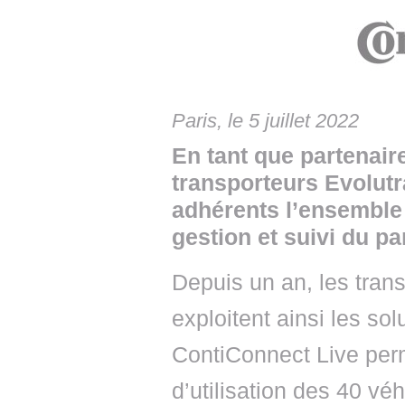
• NOMINATIONS
TOUTES LES INTERVIEWS
• INTRAL
• ÉVÈNEMENTS
👉 PRENDRE LA PAROLE
• PRESTA
WEBINAIRES
👉 PLANNING EDITORIAL
• RECRU
Paris, le 5 juillet 2022
REVUE DE PRESSE
👉 INSCRI
En tant que partenai
NEWSLETTER
transporteurs Evolutr
adhérents l’ensemble
👉 PUBLIER SES NEWS
gestion et suivi du p
Depuis un an, les tran
exploitent ainsi les so
ContiConnect Live perm
d’utilisation des 40 véh