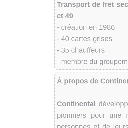
Transport de fret se
et 49
- création en 1986
- 40 cartes grises
- 35 chauffeurs
- membre du groupeme
À propos de Contine
Continental
développe
pionniers pour une 
personnes et de leur