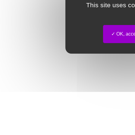
This site uses c
OK, accep