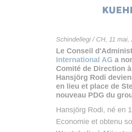
• NOMINATIONS
TOUTES LES INTERVIEWS
• INTRAL
• ÉVÈNEMENTS
👉 PRENDRE LA PAROLE
• PRESTA
WEBINAIRES
👉 PLANNING EDITORIAL
• RECRU
Schindellegi / CH, 11 mai,
REVUE DE PRESSE
👉 INSCRI
Le Conseil d'Adminis
NEWSLETTER
International AG
a nom
Comité de Direction à
👉 PUBLIER SES NEWS
Hansjörg Rodi deviend
en lieu et place de St
nouveau PDG du grou
Hansjörg Rodi, né en 1
Economie et obtenu son