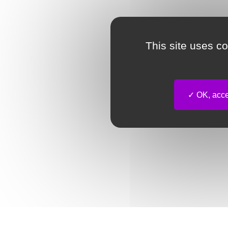
This site uses c
OK, accep