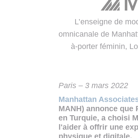
• NOMINATIONS
TOUTES LES INTERVIEWS
• INTRAL
• ÉVÈNEMENTS
👉 PRENDRE LA PAROLE
• PRESTA
L’enseigne de mode
WEBINAIRES
👉 PLANNING EDITORIAL
• RECRU
omnicanale de Manhatt
REVUE DE PRESSE
👉 INSCRI
à-porter féminin, L
NEWSLETTER
👉 PUBLIER SES NEWS
Paris – 3 mars 2022
Manhattan Associate
MANH) annonce que P
en Turquie, a choisi
l'aider à offrir une e
physique et digitale.