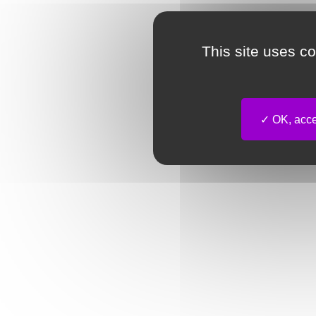
This site uses c
OK, accep