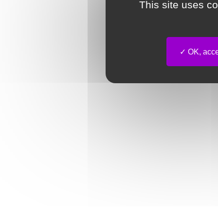
This site uses c
OK, accep