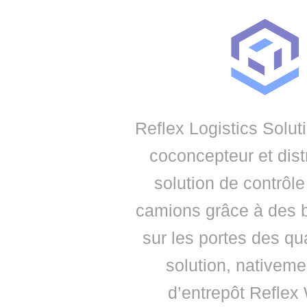
• NOMINATIONS
TOUTES LES INTERVIEWS
• INTRAL
• ÉVÈNEMENTS
👉 PRENDRE LA PAROLE
• PRESTA
WEBINAIRES
👉 PLANNING EDITORIAL
• RECRU
REVUE DE PRESSE
👉 INSCRI
Reflex Logistics Solut
NEWSLETTER
coconcepteur et dist
👉 PUBLIER SES NEWS
solution de contrôl
camions grâce à des b
sur les portes des qu
solution, nativeme
d’entrepôt Refle