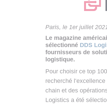
• NOMINATIONS
TOUTES LES INTERVIEWS
• INTRAL
• ÉVÈNEMENTS
👉 PRENDRE LA PAROLE
• PRESTA
WEBINAIRES
👉 PLANNING EDITORIAL
• RECRU
Paris, le 1er juillet 202
REVUE DE PRESSE
👉 INSCRI
Le magazine américai
sélectionné
DDS Logi
NEWSLETTER
fournisseurs de solut
👉 PUBLIER SES NEWS
logistique.
Pour choisir ce top 10
recherché l'excellence 
chain et des opérations
Logistics a été sélecti