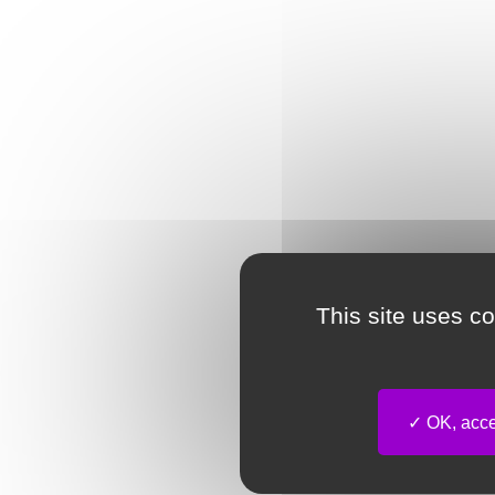
This site uses c
OK, accep