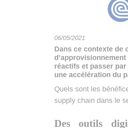
• NOMINATIONS
TOUTES LES INTERVIEWS
• INTRAL
• ÉVÈNEMENTS
👉 PRENDRE LA PAROLE
• PRESTA
WEBINAIRES
👉 PLANNING EDITORIAL
• RECRU
06/05/2021
REVUE DE PRESSE
👉 INSCRI
Dans ce contexte de c
NEWSLETTER
d’approvisionnement d
réactifs et passer pa
👉 PUBLIER SES NEWS
une accélération du p
Quels sont les bénéfice
supply chain dans le se
Des outils dig