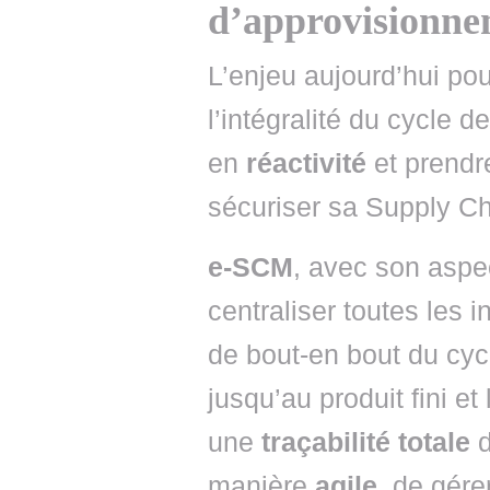
d’approvisionnem
L’enjeu aujourd’hui po
l’intégralité du cycle
en
réactivité
et prendr
sécuriser sa Supply Ch
e-SCM
, avec son asp
centraliser toutes les 
de bout-en bout du cyc
jusqu’au produit fini et 
une
traçabilité totale
d
manière
agile
, de gére