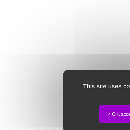
This site uses c
OK, accep