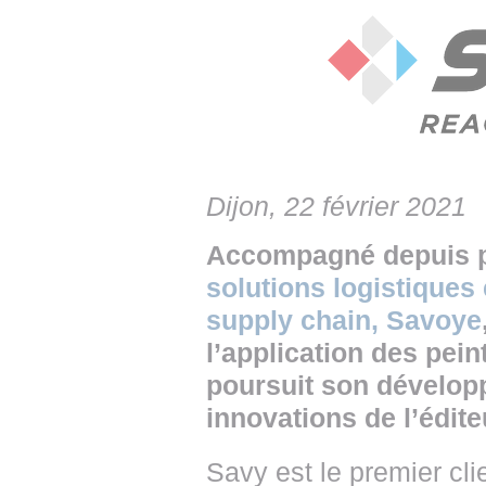
• NOMINATIONS
TOUTES LES INTERVIEWS
• INTRAL
• ÉVÈNEMENTS
👉 PRENDRE LA PAROLE
• PRESTA
WEBINAIRES
👉 PLANNING EDITORIAL
• RECRU
REVUE DE PRESSE
👉 INSCRI
Dijon, 22 février 2021
NEWSLETTER
Accompagné depuis pl
👉 PUBLIER SES NEWS
solutions logistiques 
supply chain, Savoye
l’application des pein
poursuit son dévelop
innovations de l’édite
Savy est le premier cli