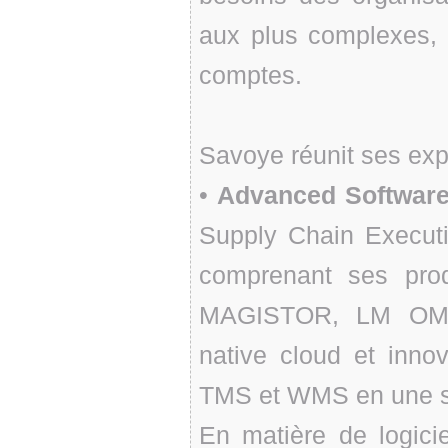
aux plus complexes,
comptes.
Savoye réunit ses ex
•
Advanced Softwar
Supply Chain Execu
comprenant ses pro
MAGISTOR, LM OMS a
native cloud et innov
TMS et WMS en une se
En matière de logici