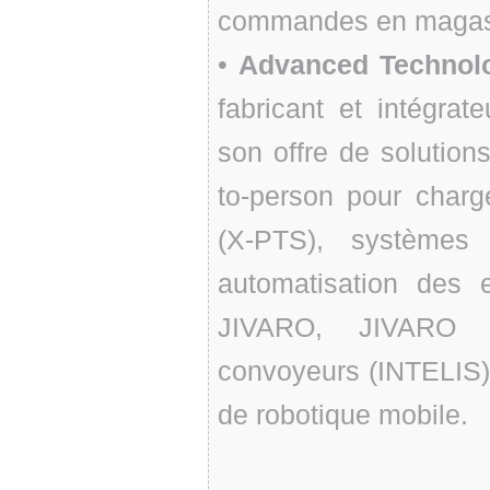
commandes en magas
•
Advanced Technol
fabricant et intégrat
son offre de solution
to-person pour char
(X-PTS), systèmes
automatisation des 
JIVARO, JIVARO 
convoyeurs (INTELIS)
de robotique mobile.