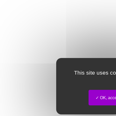
This site uses c
OK, accep