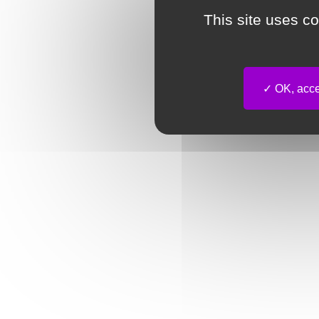
This site uses c
OK, accep