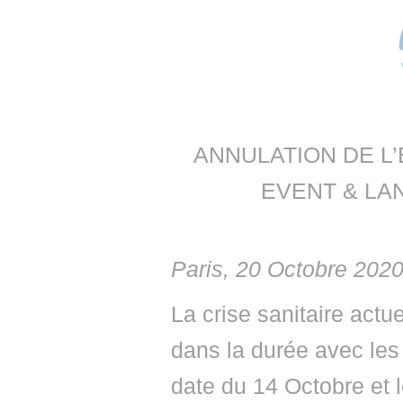
• NOMINATIONS
TOUTES LES INTERVIEWS
• INTRAL
• ÉVÈNEMENTS
👉 PRENDRE LA PAROLE
• PRESTA
WEBINAIRES
👉 PLANNING EDITORIAL
• RECRU
REVUE DE PRESSE
👉 INSCRI
ANNULATION DE L’
NEWSLETTER
EVENT & LA
👉 PUBLIER SES NEWS
Paris, 20 Octobre 202
La crise sanitaire act
dans la durée avec le
date du 14 Octobre et l