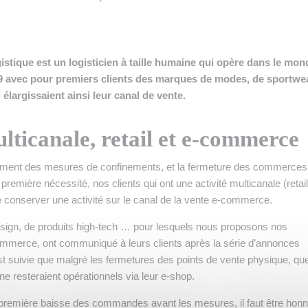
 INTRALOGISTIQUE
 PRESTATION LOGISTIQUE
stique est un logisticien à taille humaine qui opère dans le mon
• RECRUTEMENT
 avec pour premiers clients des marques de modes, de sportwea
élargissaient ainsi leur canal de vente.
 INSCRIRE SA SOCIÉTÉ
lticanale, retail et e-commerce
ement des mesures de confinements, et la fermeture des commerces
remière nécessité, nos clients qui ont une activité multicanale (retail
conserver une activité sur le canal de la vente e-commerce.
ign, de produits high-tech … pour lesquels nous proposons nos
commerce, ont communiqué à leurs clients après la série d’annonces
t suivie que malgré les fermetures des points de vente physique, qu
ne resteraient opérationnels via leur e-shop.
première baisse des commandes avant les mesures, il faut être honn