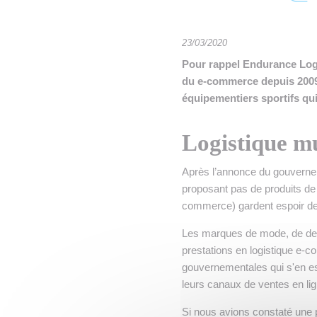
• NOMINATIONS
TOUTES LES INTERVIEWS
•
• ÉVÈNEMENTS
👉 PRENDRE LA PAROLE
•
23/03/2020
Pour rappel Endurance Logi
WEBINAIRES
👉 PLANNING EDITORIAL
du e-commerce depuis 2009
équipementiers sportifs qui 
REVUE DE PRESSE

NEWSLETTER
Logistique mu
👉 PUBLIER SES NEWS
Après l’annonce du gouvern
proposant pas de produits de p
commerce) gardent espoir de 
Les marques de mode, de des
prestations en logistique e-
gouvernementales qui s'en es
leurs canaux de ventes en lig
Si nous avions constaté une 