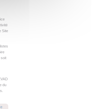
ice
ivité
e Site
listes
ire
soit
FEVAD
ée du
s.
ue