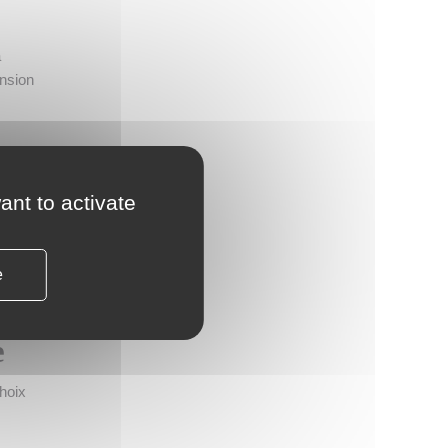
a
ension
ant to activate
 il
és au
e
e
choix