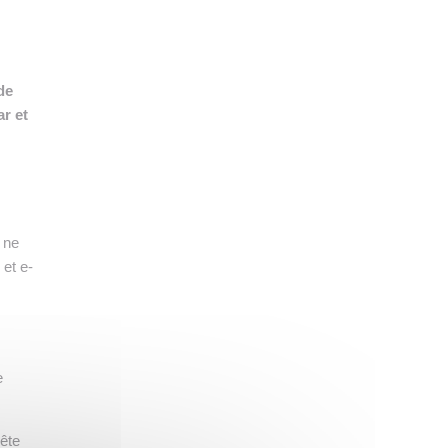
👉 PROMOUVOIR SON LIVRE BLANC
PLAN. EDITORIAL
de
r et
 ne
 et e-
e
ête