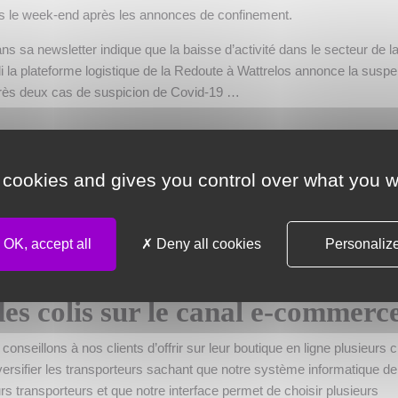
dès le week-end après les annonces de confinement.
 sa newsletter indique que la baisse d’activité dans le secteur de l
 la plateforme logistique de la Redoute à Wattrelos annonce la susp
près deux cas de suspicion de Covid-19 …
ayer du e-commerce
 cookies and gives you control over what you w
 players du e-commerce, malgré une forme d’optimisme d’avant crise,
ement pour les achats en ligne, hormis quelques secteurs d’activité li
OK, accept all
Deny all cookies
Personaliz
 bien-être.
des colis sur le canal e-commerc
onseillons à nos clients d’offrir sur leur boutique en ligne plusieurs 
versifier les transporteurs sachant que notre système informatique de
urs transporteurs et que notre interface permet de choisir plusieurs