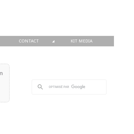
CONTACT
KIT MEDIA
KIT MEDIA
👉 INSCRIRE SA SOCIÉTÉ
in
👉 PUBLIER SES NEWS
👉 ANNONCER SUR FAQ
👉 PRENDRE LA PAROLE
👉 PROMOUVOIR SON WEBINAR