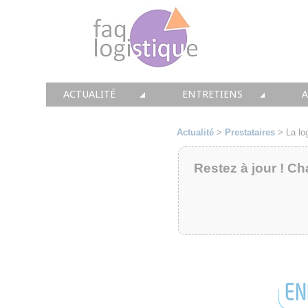
ACTUALITÉ
ENTRETIENS
TOUTES LES NEWS
LES DOSSIERS FAQ LOGIS
T
Actualité
>
Prestataires
>
La lo
• CONSEIL
• ENTREPÔT
•
Restez à jour ! Ch
• SOLUTIONS
• TRANSPORT
• EQUIPEMENTS
• WMS / TMS
•
• IMMOBILIER
• SUPPLY / CHAIN
• PRESTATION
LES PAROLES D'EXPERT
•