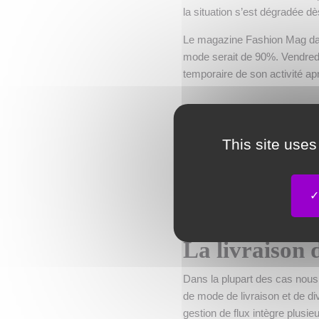
la situation s’est dégradée 
Le magazine Fashion Mag dans
mode serait de 90%. Vendredi
temporaire de son activité a
Les pures pl
This site uses
Du côté de nos clients pures
n’y a pas eu non plus l'engou
domaine du paramédical et du
La livraison 
Dans la plupart des cas nous c
de mode de livraison et de di
gestion de flux intègre plusie