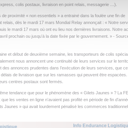
express, colis postaux, livraison en point relais, messagerie …).
e proximité « non essentiels » a entrainé dans la foulée une fin de
nt relais, dès le mardi 17 mars Mondial Relay annonçait : « Notre serv
uis le mardi 17 mars où ont eu lieu nos dernières livraisons. Notre act
avril prochain ou jusqu'à la date fixée par le gouvernement. » - Sourc
aine et début de deuxième semaine, les transporteurs de colis spécia
balement nous annoncent une continuité de leurs services sur le territo
t des annonces prudentes dans l’exécution de leurs services, que ce 
s délais de livraison que sur les ramasses qui peuvent être espacées.
eurs centres postaux sont fermés.
 même tendance que pour le phénomène des « Gilets Jaunes » ? La 
 que les ventes en ligne n'avaient pas profité en période de fin d’ann
s Jaunes » qui avait lourdement pénalisé les commerces traditionnel
Info Endurance Logistiq
gistique