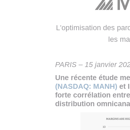
• NOMINATIONS
TOUTES LES INTERVIEWS
• INTRAL
• ÉVÈNEMENTS
👉 PRENDRE LA PAROLE
• PRESTA
L'optimisation des par
WEBINAIRES
👉 PLANNING EDITORIAL
• RECRU
les ma
REVUE DE PRESSE
👉 INSCRI
NEWSLETTER
PARIS – 15 janvier 20
👉 PUBLIER SES NEWS
Une récente étude m
(NASDAQ: MANH)
et 
forte corrélation entr
distribution omnicana