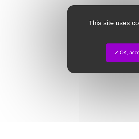
This site uses c
OK, accep