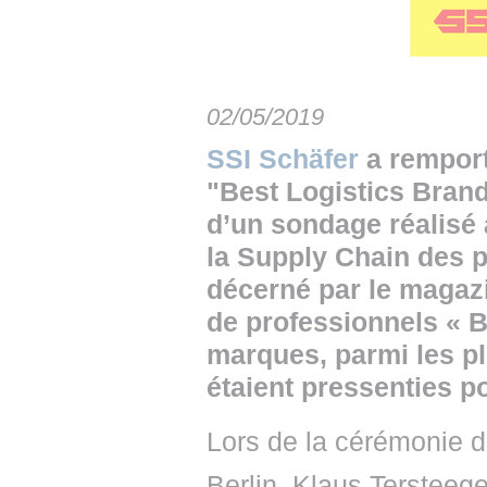
• NOMINATIONS
TOUTES LES INTERVIEWS
• INTRAL
• ÉVÈNEMENTS
👉 PRENDRE LA PAROLE
• PRESTA
WEBINAIRES
👉 PLANNING EDITORIAL
• RECRU
02/05/2019
SSI Schäfer
a remporté
REVUE DE PRESSE
👉 INSCRI
"Best Logistics Brand
NEWSLETTER
d’un sondage réalisé 
la Supply Chain des 
👉 PUBLIER SES NEWS
décerné par le magazi
de professionnels « 
marques, parmi les p
étaient pressenties po
Lors de la cérémonie de
Berlin, Klaus Tersteeg