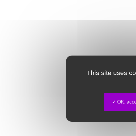
This site uses c
OK, accep