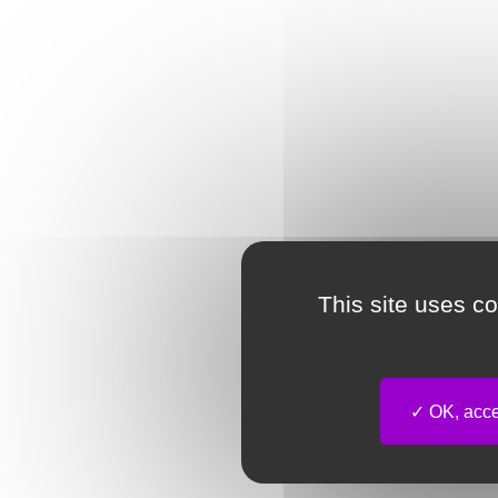
This site uses c
OK, accep