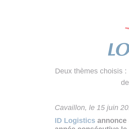
• NOMINATIONS
TOUTES LES INTERVIEWS
• INTRAL
• ÉVÈNEMENTS
👉 PRENDRE LA PAROLE
• PRESTA
WEBINAIRES
👉 PLANNING EDITORIAL
• RECRU
REVUE DE PRESSE
👉 INSCRI
NEWSLETTER
👉 PUBLIER SES NEWS
Deux thèmes choisis : 
de
Cavaillon, le 15 juin 2
ID Logistics
annonce a