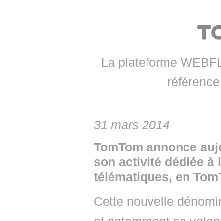
• NOMINATIONS
TOUTES LES INTERVIEWS
• INTRAL
• ÉVÈNEMENTS
👉 PRENDRE LA PAROLE
• PRESTA
WEBINAIRES
👉 PLANNING EDITORIAL
• RECRU
La plateforme WEBFLE
REVUE DE PRESSE
👉 INSCRI
référence 
NEWSLETTER
👉 PUBLIER SES NEWS
31 mars 2014
TomTom annonce aujo
son activité dédiée à 
télématiques, en Tom
Cette nouvelle dénomin