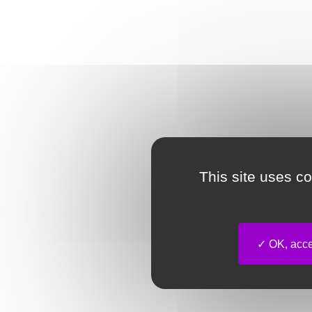
This site uses c
OK, accep