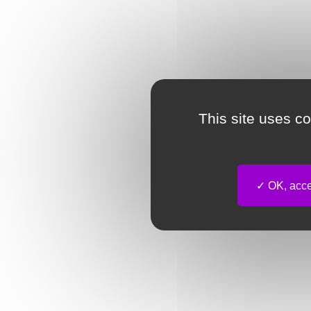
This site uses c
OK, accep