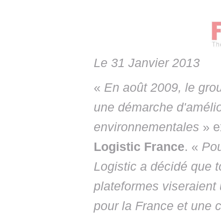
• NOMINATIONS
TOUTES LES INTERVIEWS
• INTRAL
• ÉVÈNEMENTS
👉 PRENDRE LA PAROLE
• PRESTA
WEBINAIRES
👉 PLANNING EDITORIAL
• RECRU
Le 31 Janvier 2013
REVUE DE PRESSE
👉 INSCRI
«
En août 2009, le gro
NEWSLETTER
une démarche d'amélior
👉 PUBLIER SES NEWS
environnementales
» e
Logistic France
. «
Pou
Logistic a décidé que 
plateformes viseraient
pour la France et une c