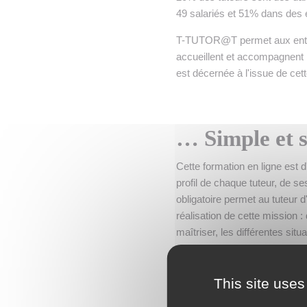
49 salariés et 51% dans des e
T-TUTOR@T permet aux entrepr
accueillent et accompagnent l
est décernée à l'issue de cett
… Simple et 
Cette formation en ligne est 
profil de chaque tuteur, de s
obligatoire permet au tuteur 
réalisation de cette mission 
maîtriser, les différentes situa
savoir-faire, comment évalue
Ces modules obligatoires peu
This site uses
conflits, du stress, du temps, 