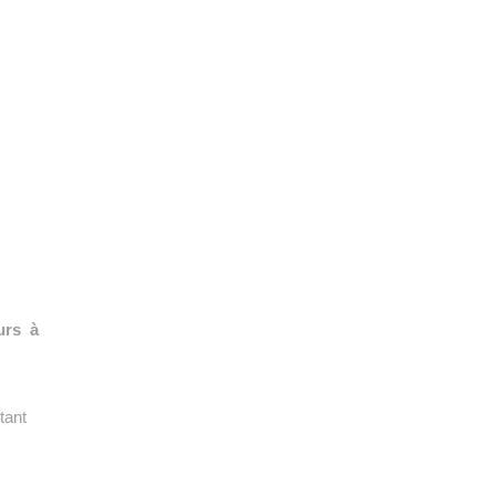
👉 PROMOUVOIR SON LIVRE BLANC
PLAN. EDITORIAL
urs à
tant