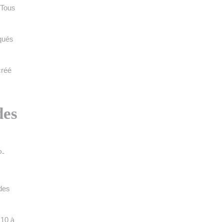
 Tous
iqués
créé
des
P-
 des
 10 à