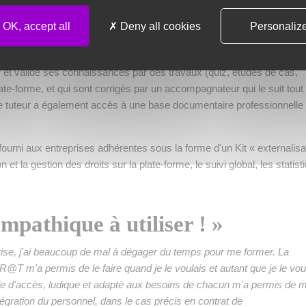
n à distance, mais accompagnée
OK, accept all
Deny all cookies
Personaliz
s de formation par internet, où qu'il soit et à tout moment. Il reçoit 
r et valide ses connaissances par des travaux (quiz, études de cas,
late-forme, et qui sont corrigés par un accompagnateur qui le suit tout
e tuteur a également accès à une base documentaire professionnelle
rni aux entreprises adhérentes sous la forme d'un Kit « externalisa
ption et la gestion des droits sur la plate-forme, le suivi global, les statist
mpathique à utiliser ! »
rise, j'ai beaucoup de mal à dégager du temps pour me former. La
T m'a permis de le faire quand je le voulais et autant que je le voul
le d'accès, ludique et adapté aux besoins de chacun m'a permis de 
tégration du personnel, dans le cas précis en contrat de