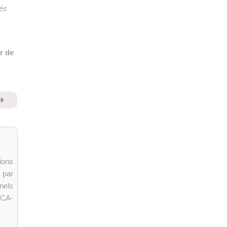
iés
r de
⏩
ions
 par
nels
PCA-