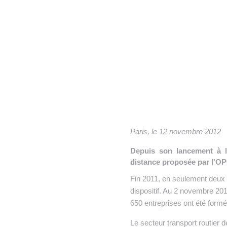
• NOMINATIONS
TOUTES LES INTERVIEWS
•
• ÉVÈNEMENTS
👉 PRENDRE LA PAROLE
•
WEBINAIRES
👉 PLANNING EDITORIAL
REVUE DE PRESSE

NEWSLETTER
👉 PUBLIER SES NEWS
Paris, le 12 novembre 2012
Depuis son lancement à l
distance proposée par l'O
Fin 2011, en seulement deux 
dispositif. Au 2 novembre 2
650 entreprises ont été form
Le secteur transport routier