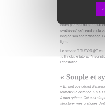
Une formatio
Le stagiaire accède aux module
cours par mail ou par courrie
synthèses) qu'il rend via la p
long de son apprentissage. L
ligne.
Le service T-TUTOR@T est fou
». Il inclut le tutorat, l'inscri
l'attestation.
« Souple et sy
«
En tant que gérant d'entrep
formation à distance T-TUTOR@
à mon rythme. Cet outil simp
structurer mes pratiques d'in