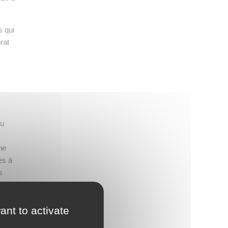
s qui
rat
du
ne
es à
s
ant to activate