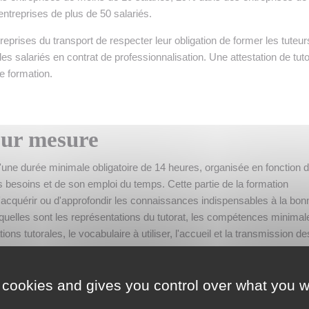
ntreprises de plus de 50 salariés.
ises du transport de respecter leur obligation de former les tuteur
es salariés en contrat de professionnalisation. Une attestation de tuto
e formation.
sur mesure
d'une durée minimale obligatoire de 14 heures, organisée en fonction 
es besoins et de son emploi du temps. Cette partie de la formation
d'acquérir ou d'approfondir les connaissances indispensables à la bon
: quelles sont les représentations du tutorat, les compétences minimal
tions tutorales, le vocabulaire à utiliser, l'accueil et la transmission de
r le salarié accompagné, etc.
vent être complétés par des « savoirs plus », comme la gestion des
 cookies and gives you control over what you w
des relations intergénérationnelles et interculturelles.