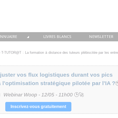
ANNUAIRE
LIVRES BLANCS
NEWSLETTER
TIQUE
OUS LES ACTEURS
 T-TUTOR@T : La formation à distance des tuteurs plébiscitée par les entre
 CONSEIL
• SOLUTIONS
ster vos flux logistiques durant vos pics
à l'optimisation stratégique pilotée par l'IA ?
 INTEGRATION
📅
Webinar Woop - 12/05 - 11h00
🕒🚀
• FORMATION
Inscrivez-vous gratuitement
 IMMOBILIER