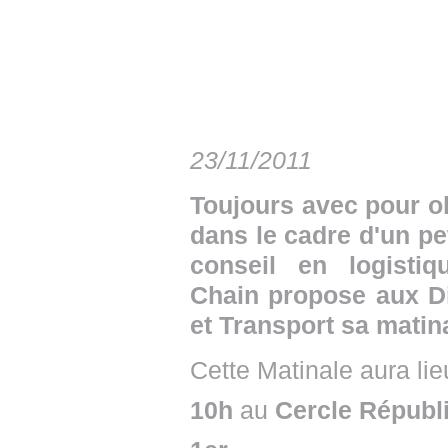
• NOMINATIONS
TOUTES LES INTERVIEWS
• INTRAL
• ÉVÈNEMENTS
👉 PRENDRE LA PAROLE
• PRESTA
WEBINAIRES
👉 PLANNING EDITORIAL
• RECRU
REVUE DE PRESSE
👉 INSCRI
23/11/2011
NEWSLETTER
Toujours avec pour ob
dans le cadre d'un pet
👉 PUBLIER SES NEWS
conseil en logistiq
Chain propose aux Di
et Transport sa mati
Cette Matinale aura lie
10h
au
Cercle Républ