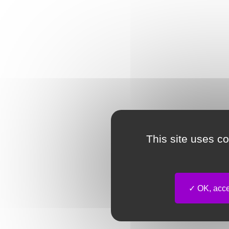
This site uses c
OK, accep