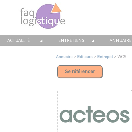
ACTUALITÉ
ENTRETIENS
ANNUAIRE
TOUTES LES NEWS
LES DOSSIERS FAQ LOGISTIQUE
TOUS LES 
Annuaire
>
Editeurs
>
Entrepôt
> WCS
• CONSEIL
• ENTREPÔT
• CONSEI
Se référencer
• SOLUTIONS
• TRANSPORT
• SOLUTI
• EQUIPEMENTS
• WMS / TMS
• INTEGR
• IMMOBILIER
• SUPPLY / CHAIN
• FORMA
• PRESTATION
LES PAROLES D'EXPERT
• IMMOBI