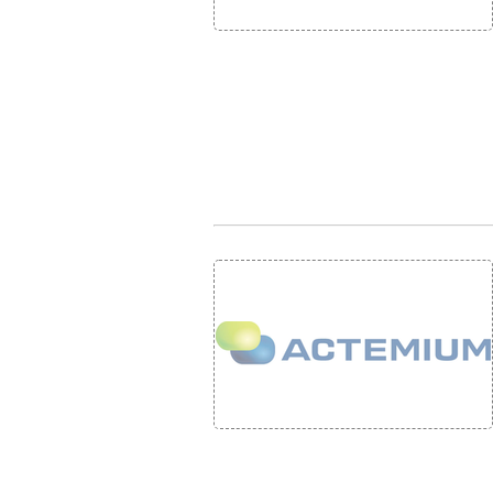
• NOMINATIONS
TOUTES LES INTERVIEWS
• INTRAL
• ÉVÈNEMENTS
👉 PRENDRE LA PAROLE
• PRESTA
WEBINAIRES
👉 PLANNING EDITORIAL
• RECRU
REVUE DE PRESSE
👉 INSCRI
NEWSLETTER
👉 PUBLIER SES NEWS