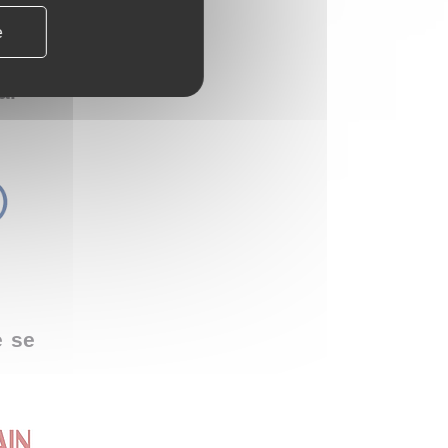
e
al
e se