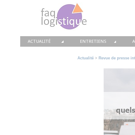
ACTUALITÉ
ENTRETIENS
TOUTES LES NEWS
LES DOSSIERS FAQ LOGIS
T
Actualité
>
Revue de presse int
• CONSEIL
• ENTREPÔT
•
• SOLUTIONS
• TRANSPORT
• EQUIPEMENTS
• WMS / TMS
•
• IMMOBILIER
• SUPPLY / CHAIN
• PRESTATION
LES PAROLES D'EXPERT
•