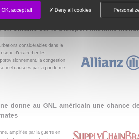
OK, accept all
Deny all cookies
Personaliz
e en Ukraine sur le transport maritime Mondi
urbations considérables dans le
 risque d'exacerber les
approvisionnement, la congestion
ersonnel causées par la pandémie
ine donne au GNL américain une chance d
gmates
ne, amplifiée par la guerre en