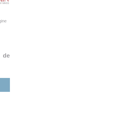
gine
s de