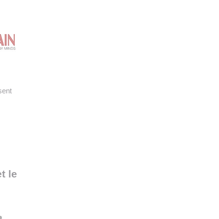
sent
t le