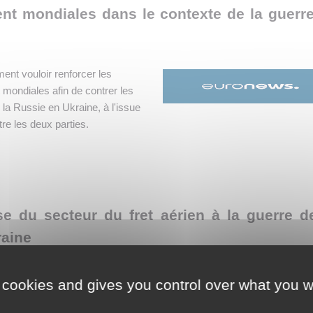
nt mondiales dans le contexte de la guerr
ment vouloir renforcer les
mondiales afin de contrer les
 la Russie en Ukraine, à l'issue
re les deux parties.
se du secteur du fret aérien à la guerre d
raine
 airBaltic utilise un système de
 cookies and gives you control over what you w
eminer du fret de Kiev vers les