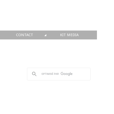
CONTACT
KIT MEDIA
KIT MEDIA
👉 INSCRIRE SA SOCIÉTÉ
👉 PUBLIER SES NEWS
👉 ANNONCER SUR FAQ
👉 PRENDRE LA PAROLE
👉 PROMOUVOIR SON WEBINAR