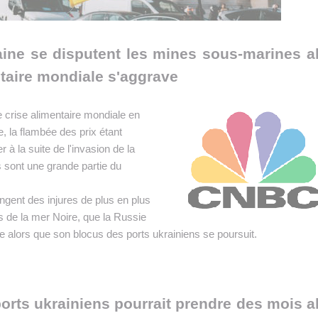
 INTRALOGISTIQUE
 PRESTATION LOGISTIQUE
aine se disputent les mines sous-marines a
• RECRUTEMENT
ntaire mondiale s'aggrave
 INSCRIRE SA SOCIÉTÉ
 crise alimentaire mondiale en
e, la flambée des prix étant
 à la suite de l'invasion de la
 sont une grande partie du
ngent des injures de plus en plus
s de la mer Noire, que la Russie
ue alors que son blocus des ports ukrainiens se poursuit.
rts ukrainiens pourrait prendre des mois a