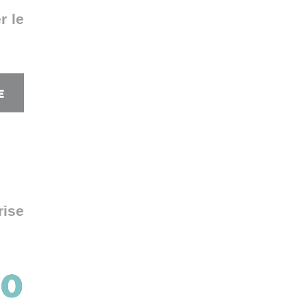
r le
ise