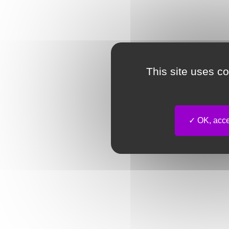
This site uses c
OK, accep