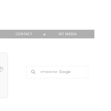
CONTACT
KIT MEDIA
KIT MEDIA
👉 INSCRIRE SA SOCIÉTÉ
👉 PUBLIER SES NEWS
📦
👉 ANNONCER SUR FAQ
👉 PRENDRE LA PAROLE
👉 PROMOUVOIR SON WEBINAR