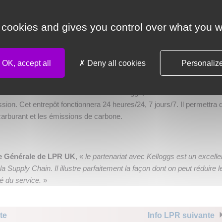
t produites. À l'instar de l'usine Kelloggs de Wrexham, des palettes
ts de qualité lui seront livrées, selon le modèle LPR « Full Service ».
 cookies and gives you control over what you w
ent notre charge de travail en terme de gestion. Ce qui permet de no
t leur approvisionnement
, souligne
Colin Ridler, Supply Director ch
service LPR est pour nous, un élément central. À chaque étape de notre
OK, accept all
Deny all cookies
Personaliz
er nos besoins et y répondre.
»
alettes à moins de 2 Km de l'usine Kelloggs, sur le centre de distribu
sion. Cet entrepôt fonctionnera 24 heures/24, 7 jours/7. Il permettra 
arburant et les émissions de carbone.
ce Générale de LPR UK
, «
le partenariat avec Kelloggs est un excelle
a Supply Chain. Il illustre parfaitement la façon dont on peut réduire l
té du service.
»
te
Info LPR suivante