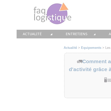
ACTUALITÉ
ENTRETIENS
TOUTES LES NEWS
LES DOSSIERS FAQ LOGIS
T
Actualité
>
Equipements
>
Les
• CONSEIL
• ENTREPÔT
•
🚛
Comment aju
• SOLUTIONS
• TRANSPORT
d'activité grâce 
• EQUIPEMENTS
• WMS / TMS
•
🖥️
• IMMOBILIER
• SUPPLY / CHAIN
• PRESTATION
LES PAROLES D'EXPERT
•