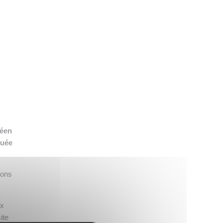
👉 PROMOUVOIR SON LIVRE BLANC
PLAN. EDITORIAL
péen
tuée
ions
ux
ite