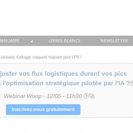
ANNUAIRE
LIVRES BLANCS
NEWSLETTER
TIQUE
OUS LES ACTEURS
 céréales Kelloggs craquent toujours pour LPR !
 CONSEIL
ster vos flux logistiques durant vos pics
• SOLUTIONS
à l'optimisation stratégique pilotée par l'IA ?
 INTEGRATION
📅
Webinar Woop - 12/05 - 11h00
🕒🚀
• FORMATION
Inscrivez-vous gratuitement
 IMMOBILIER