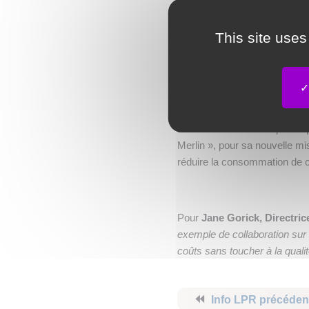
de Trafford Park où elles son
répondant à des critères stric
This site uses
«
Ce modèle réduit sensiblem
concentrer sur nos clients, e
Kelloggs
.
La flexibilité du 
collaboration, LPR a su écout
LPR a ouvert un entrepôt de p
Merlin », pour sa nouvelle mis
réduire la consommation de c
Pour
Jane Gorick, Directri
exemple de collaboration sur l
coûts sans toucher à la quali
⏪
Info LPR précéden