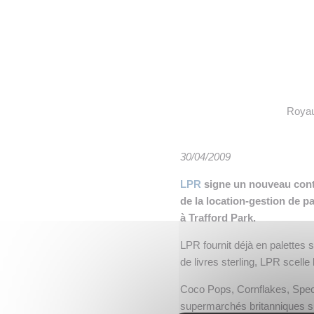
• NOMINATIONS
TOUTES LES INTERVIEWS
•
• ÉVÈNEMENTS
👉 PRENDRE LA PAROLE
•
WEBINAIRES
👉 PLANNING EDITORIAL
REVUE DE PRESSE

Royau
NEWSLETTER
30/04/2009
👉 PUBLIER SES NEWS
LPR
signe un nouveau contr
de la location-gestion de 
à Trafford Park.
LPR fournit déjà en palettes 
de livres sterling, LPR scelle
Coco Pops, Cornflakes, Spec
supermarchés britanniques su