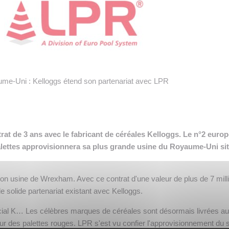
 INTRALOGISTIQUE
 PRESTATION LOGISTIQUE
• RECRUTEMENT
 INSCRIRE SA SOCIÉTÉ
me-Uni : Kelloggs étend son partenariat avec LPR
at de 3 ans avec le fabricant de céréales Kelloggs. Le n°2 euro
palettes approvisionnera sa plus grande usine du Royaume-Uni si
son usine de Wrexham. Avec ce contrat d'une valeur de plus de 7 mill
 le solide partenariat existant avec Kelloggs.
ial K… Les célèbres marques de céréales sont désormais livrées a
r des palettes rouges. LPR s'est vu confier l'approvisionnement du s