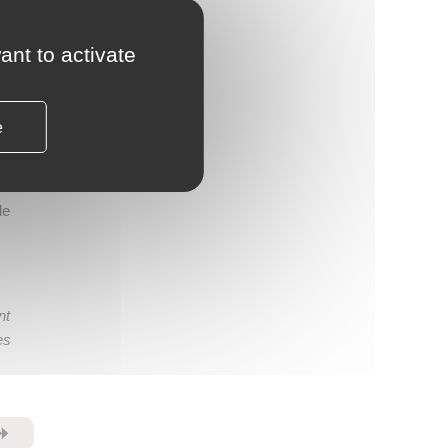
ant to activate
us
ez
e
tion «
de
nt
es
⏩