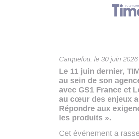
• NOMINATIONS
TOUTES LES INTERVIEWS
• INTRAL
• ÉVÈNEMENTS
👉 PRENDRE LA PAROLE
• PRESTA
WEBINAIRES
👉 PLANNING EDITORIAL
• RECRU
REVUE DE PRESSE
👉 INSCRI
Carquefou, le 30 juin 2026
NEWSLETTER
Le 11 juin dernier, T
👉 PUBLIER SES NEWS
au sein de son agence
avec GS1 France et L
au cœur des enjeux ac
Répondre aux exigence
les produits ».
Cet événement a rasse