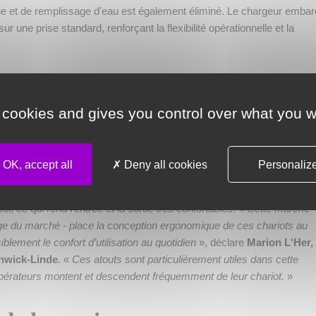
erie et de remplissage d'eau est également éliminé. Le chargeur emba
r une prise standard, renforçant la flexibilité opérationnelle et la
réinventée
 cookies and gives you control over what you w
tterie lithium-ion intégrée est l'espace supplémentaire qu'elle offre da
artiment de batterie traditionnel a augmenté l'espace pour les jambes
OK, accept all
Deny all cookies
Personaliz
et une position assise plus détendue pendant la journée de travail,
a santé à long terme de l'opérateur. En même temps, la marche d'accè
l, ce qui rend l'entrée et la sortie très confortables. «
Cette marche
arge du marché - place la conception ergonomique de ces chariots au
blement le confort d’utilisation au quotidien
», déclare
Marion L'Her,
enwick-Linde
. «
Ces atouts sont particulièrement utiles dans cette
opérateurs montent et descendent fréquemment de leur chariot.
»