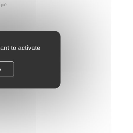
rqué
ant to activate
ns la
 du
e
s