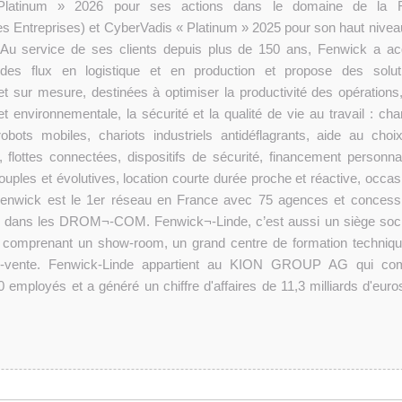
 Platinum » 2026 pour ses actions dans le domaine de la
es Entreprises) et CyberVadis « Platinum » 2025 pour son haut nivea
. Au service de ses clients depuis plus de 150 ans, Fenwick a ac
n des flux en logistique et en production et propose des solut
 et sur mesure, destinées à optimiser la productivité des opérations,
 environnementale, la sécurité et la qualité de vie au travail : char
bots mobiles, chariots industriels antidéflagrants, aide au choi
, flottes connectées, dispositifs de sécurité, financement personnal
uples et évolutives, location courte durée proche et réactive, occas
u Fenwick est le 1er réseau en France avec 75 agences et concess
es dans les DROM¬-COM. Fenwick¬-Linde, c’est aussi un siège soci
s comprenant un show-room, un grand centre de formation techniqu
rès-vente. Fenwick-Linde appartient au KION GROUP AG qui co
 employés et a généré un chiffre d'affaires de 11,3 milliards d'euro