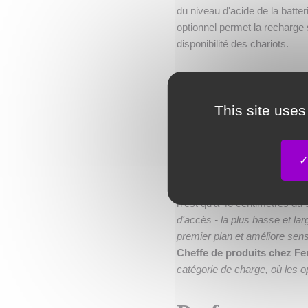
du niveau d'acide de la batt
optionnel permet la recharge su
disponibilité des chariots.
L'ergonomie 
This site uses
Le principal avantage de la ba
cabine. L'élimination du comp
conducteur de 35 %. Cela perm
augmentant le bien-être et l
n'est qu'à 40 centimètres du so
d'accès - la plus basse et l
premier plan et améliore sensi
Cheffe de produits chez F
catégorie de charge, où les 