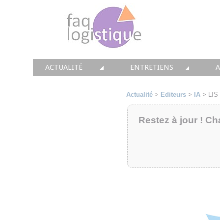
ACTUALITÉ
ENTRETIENS
TOUTES LES NEWS
LES DOSSIERS FAQ LOGIS
T
Actualité
>
Editeurs
>
IA
>
LIS 
• CONSEIL
• ENTREPÔT
•
Restez à jour ! Ch
• SOLUTIONS
• TRANSPORT
• EQUIPEMENTS
• WMS / TMS
•
• IMMOBILIER
• SUPPLY / CHAIN
• PRESTATION
LES PAROLES D'EXPERT
•