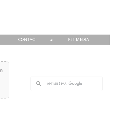
CONTACT
KIT MEDIA
KIT MEDIA
👉 INSCRIRE SA SOCIÉTÉ
in
👉 PUBLIER SES NEWS
👉 ANNONCER SUR FAQ
👉 PRENDRE LA PAROLE
👉 PROMOUVOIR SON WEBINAR