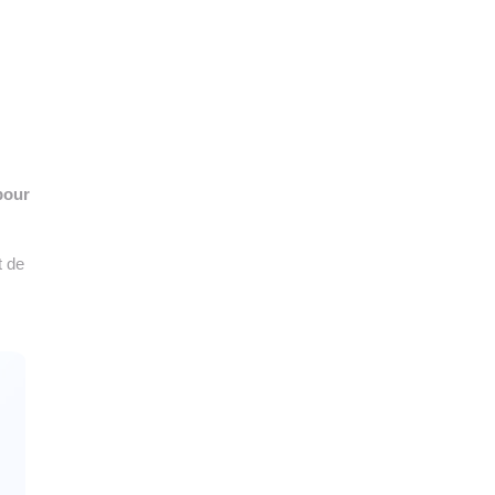
👉 PROMOUVOIR SON LIVRE BLANC
PLAN. EDITORIAL
pour
t de