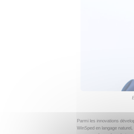
B
Parmi les innovations dévelop
WinSped en langage naturel, p