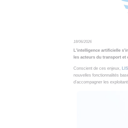
• NOMINATIONS
TOUTES LES INTERVIEWS
•
• ÉVÈNEMENTS
👉 PRENDRE LA PAROLE
•
WEBINAIRES
👉 PLANNING EDITORIAL
REVUE DE PRESSE

18/06/2026
L'intelligence artificielle
NEWSLETTER
les acteurs du transport et 
👉 PUBLIER SES NEWS
Conscient de ces enjeux,
LI
nouvelles fonctionnalités basé
d'accompagner les exploitant