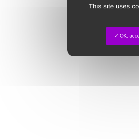
This site uses c
OK, accep